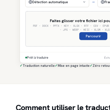
→
Détection automatique
Fra
Faites glisser votre fichier ici po
PDF · DOCX · PPTX · KEY · XLSX · RTF · CSV · EPUB
· JPG · WEBP · HEIC · XLSM · XLS
Parcourir
Prêt à traduire
Écha
✓
Traduction naturelle
✓
Mise en page intacte
✓
Zéro retou
Comment utiliser le traduc