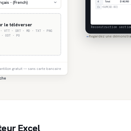
nçais - (French)
4
Total
$145,950
fx
=SUM(B2:B3)
ur le téléverser
Reconstruction sectio
 · VTT · SRT · MD · TXT · PNG
 · ODT · PO
Regardez une démonstra
←
ntillon gratuit — sans carte bancaire
che
teur Excel