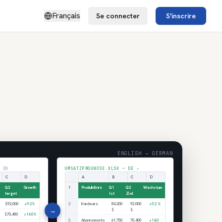
Français
Se connecter
S'inscrire
ENGLISH → GERMAN
 EN
UMSATZPROGNOSE.XLSX — DE ✓
C
D
A
B
C
D
Q2
Growth
1
Produktlinie
Q1
Q2
Wachstum
target
Ist
Ziel
$92,000
+9.3%
2
Hardware
84.200
92.000
+9,3 %
→
$
$
$70,400
+14.0%
3
Abonnements
61.750
70.400
+14,0