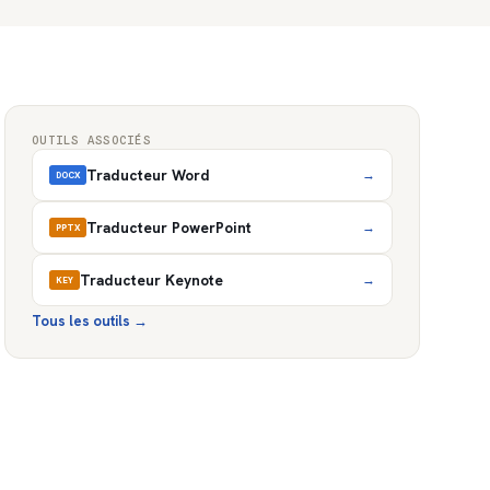
OUTILS ASSOCIÉS
Traducteur Word
→
DOCX
Traducteur PowerPoint
→
PPTX
Traducteur Keynote
→
KEY
Tous les outils
→