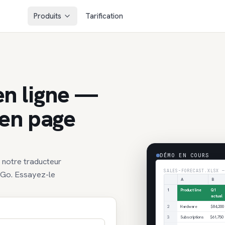
Produits
Tarification
en ligne —
 en page
DÉMO EN COURS
 notre traducteur
SALES-FORECAST.XLSX —
 Go. Essayez-le
A
B
1
Product line
Q1
actual
2
Hardware
$84,200
3
Subscriptions
$61,750