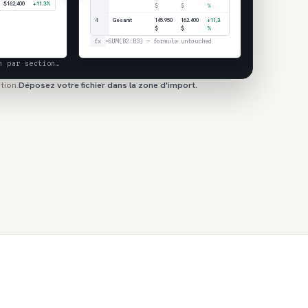
$162,400
+11.3%
$
$
%
4
Gesamt
145.950
162.400
+11,3
$
$
%
fx
=SUM(B2:B3) — formula untouched
n par section…
tion.
Déposez votre fichier dans la zone d'import.