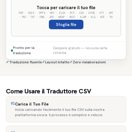
Tocca per caricare il tuo file
PDF · DOCX · PPTX · KEY · XLSX · RTF · CSV · EPUB · VTT · SRT
· MD · TXT · PNG · JPG · WEBP · HEIC · XLSM · XLS · ODT · PO
Sfoglia file
Pronto per la
Campione gratuito — nessuna carta
traduzione
richiesta
✓
Traduzione fluente
✓
Layout intatto
✓
Zero rielaborazioni
Come Usare il Traduttore CSV
01
Carica il Tuo File
Inizia caricando facilmente il tuo file CSV sulla nostra
piattaforma sicura. Il processo è semplice e veloce.