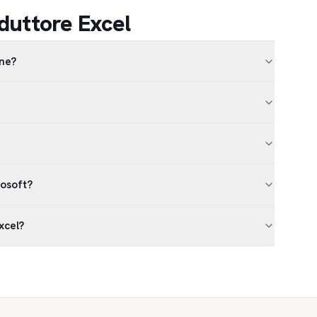
duttore Excel
one?
rosoft?
Excel?