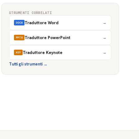
STRUMENTI CORRELATI
Traduttore Word
→
DOCX
Traduttore PowerPoint
→
PPTX
Traduttore Keynote
→
KEY
Tutti gli strumenti
→