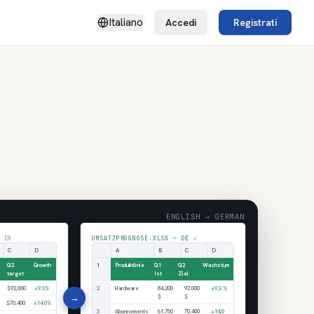
Italiano
Accedi
Registrati
ENGLISH → GERMAN
 EN
UMSATZPROGNOSE.XLSX — DE ✓
C
D
A
B
C
D
Q2
Growth
1
Produktlinie
Q1
Q2
Wachstum
target
Ist
Ziel
$92,000
+9.3%
2
Hardware
84.200
92.000
+9,3 %
→
$
$
$70,400
+14.0%
3
Abonnements
61.750
70.400
+14,0