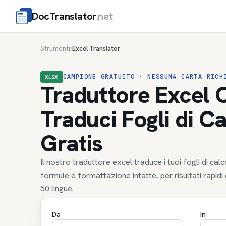
DocTranslator
.net
Strumenti
Excel Translator
/
CAMPIONE GRATUITO · NESSUNA CARTA RICH
XLSX
Traduttore Excel O
Traduci Fogli di C
Gratis
Il nostro traduttore excel traduce i tuoi fogli di c
formule e formattazione intatte, per risultati rapidi e
50 lingue.
Da
In