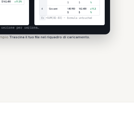
$162,400
+11.3%
$
$
%
4
Gesamt
145.950
162.400
+11,3
$
$
%
fx
=SUM(B2:B3) — formula untouched
 sezione per sezione…
mpio.
Trascina il tuo file nel riquadro di caricamento.