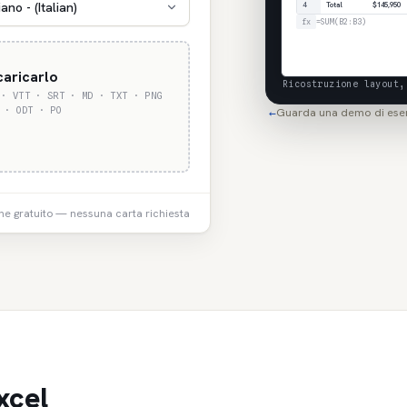
iano - (Italian)
4
Total
$145,950
fx
=SUM(B2:B3)
 caricarlo
Ricostruzione layout,
 · VTT · SRT · MD · TXT · PNG
 · ODT · PO
Guarda una demo di ese
←
e gratuito — nessuna carta richiesta
xcel