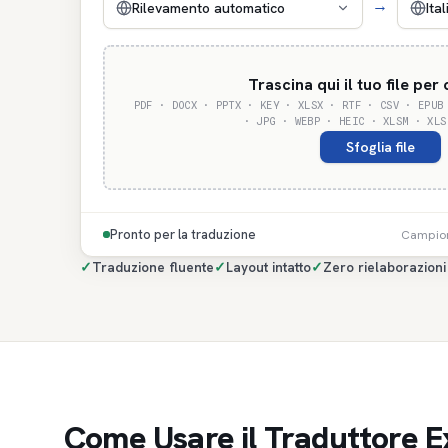
→
Rilevamento automatico
Ital
Trascina qui il tuo file per
PDF · DOCX · PPTX · KEY · XLSX · RTF · CSV · EPUB
· JPG · WEBP · HEIC · XLSM · XLS
Sfoglia file
Pronto per la traduzione
Campion
✓
Traduzione fluente
✓
Layout intatto
✓
Zero rielaborazioni
Come Usare il Traduttore E