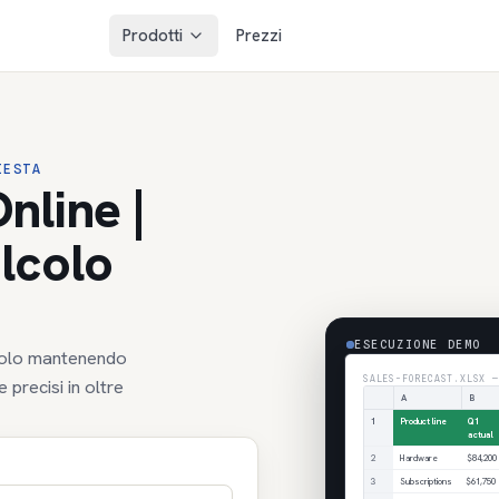
Prodotti
Prezzi
IESTA
nline |
alcolo
ESECUZIONE DEMO
alcolo mantenendo
SALES-FORECAST.XLSX —
 precisi in oltre
A
B
1
Product line
Q1
actual
2
Hardware
$84,200
3
Subscriptions
$61,750