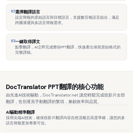
02
選擇翻譯語言
設定簡報的原始語言與目標語言，支援數百種語言組合，滿足
跨國溝通與多語言簡報需求。
03
一鍵取得譯文
點擊翻譯，AI立即完成整份PPT翻譯，快速產出保留原始格式的
完整譯稿。
DocTranslator PPT翻譯的核心功能
由先進AI技術驅動，DocTranslator.net 讓您輕鬆完成投影片全部
翻譯，告別逐頁手動翻譯的繁瑣，兼顧效率與品質。
AI驅動精準翻譯
採用尖端AI技術，確保投影片翻譯內容自然流暢且高度準確，讓您的多
語言簡報更加專業可信。