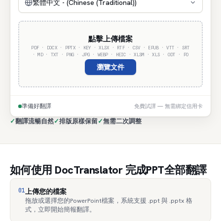
繁體中文 - (Chinese (Traditional))
點擊上傳檔案
PDF · DOCX · PPTX · KEY · XLSX · RTF · CSV · EPUB · VTT · SRT
· MD · TXT · PNG · JPG · WEBP · HEIC · XLSM · XLS · ODT · PO
瀏覽文件
準備好翻譯
免費試譯 — 無需綁定信用卡
✓
翻譯流暢自然
✓
排版原樣保留
✓
無需二次調整
如何使用 DocTranslator 完成PPT全部翻譯
01
上傳您的檔案
拖放或選擇您的PowerPoint檔案，系統支援 .ppt 與 .pptx 格
式，立即開始簡報翻譯。