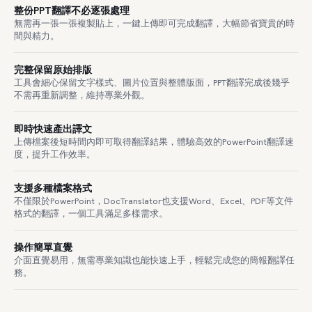
整份PPT翻譯不必逐張處理
無需再一張一張複製貼上，一鍵上傳即可完成翻譯，大幅節省寶貴的時
間與精力。
完整保留原始排版
工具會細心保留文字樣式、圖片位置與整體版面，PPT翻譯完成後幾乎
不需再重新調整，維持專業外觀。
即時快速產出譯文
上傳檔案後短時間內即可取得翻譯結果，體驗高效的PowerPoint翻譯速
度，提升工作效率。
支援多種檔案格式
不僅限於PowerPoint，DocTranslator也支援Word、Excel、PDF等文件
格式的翻譯，一個工具滿足多樣需求。
操作簡單直覺
介面直覺易用，無需專業知識也能快速上手，輕鬆完成您的簡報翻譯任
務。