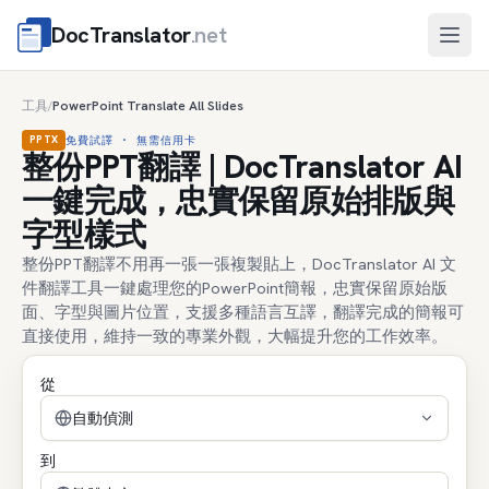
DocTranslator
.net
開啟
工具
PowerPoint Translate All Slides
/
PPTX
免費試譯 · 無需信用卡
整份PPT翻譯 | DocTranslator AI
一鍵完成，忠實保留原始排版與
字型樣式
整份PPT翻譯不用再一張一張複製貼上，DocTranslator AI 文
件翻譯工具一鍵處理您的PowerPoint簡報，忠實保留原始版
面、字型與圖片位置，支援多種語言互譯，翻譯完成的簡報可
直接使用，維持一致的專業外觀，大幅提升您的工作效率。
從
自動偵測
到