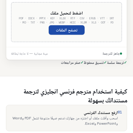
اضغط لتحميل ملفك
PDF · DOCX · PPTX · KEY · XLSX · RTF · CSV · EPUB · VTT · SRT
· MD · TXT · PNG · JPG · WEBP · HEIC · XLSM · XLS · ODT · PO
تصفح الملفات
جاهز للترجمة
عينة مجانية — لا حاجة لبطاقة
✓
ترجمة سلسة
✓
تنسيق محفوظ
✓
صفر مراجعات
كيفية استخدام مترجم فرنسي انجليزي لترجمة
مستنداتك بسهولة
01
ارفع مستندك الفرنسي
اسحب وأفلت ملفك أو اخترْه من جهازك؛ ندعم صيغًا متنوعة تشمل PDF وWord
وPowerPoint وExcel.