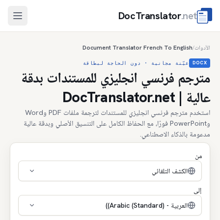
DocTranslator
.net
فتح الق
الأدوات
Document Translator French To English
/
DOCX
عيّنة مجانية · دون الحاجة لبطاقة
مترجم فرنسي انجليزي للمستندات بدقة
عالية | DocTranslator.net
استخدم مترجم فرنسي انجليزي للمستندات لترجمة ملفات PDF وWord
وPowerPoint فورًا، مع الحفاظ الكامل على التنسيق الأصلي وبدقة عالية
مدعومة بالذكاء الاصطناعي.
من
الكشف التلقائي
إلى
العربية - (Arabic (Standard))