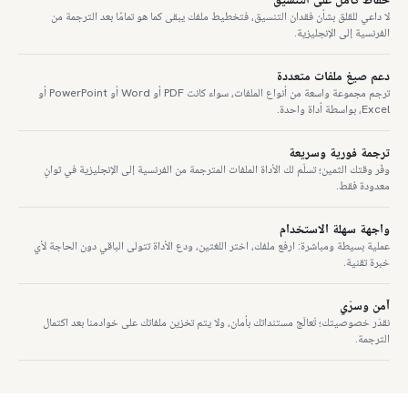
لا داعي للقلق بشأن فقدان التنسيق، فتخطيط ملفك يبقى كما هو تمامًا بعد الترجمة من
الفرنسية إلى الإنجليزية.
دعم صيغ ملفات متعددة
ترجم مجموعة واسعة من أنواع الملفات، سواء كانت PDF أو Word أو PowerPoint أو
Excel، بواسطة أداة واحدة.
ترجمة فورية وسريعة
وفّر وقتك الثمين؛ تسلّم لك الأداة الملفات المترجمة من الفرنسية إلى الإنجليزية في ثوانٍ
معدودة فقط.
واجهة سهلة الاستخدام
عملية بسيطة ومباشرة: ارفع ملفك، اختر اللغتين، ودع الأداة تتولى الباقي دون الحاجة لأي
خبرة تقنية.
آمن وسرّي
نقدّر خصوصيتك؛ تُعالَج مستنداتك بأمان، ولا يتم تخزين ملفاتك على خوادمنا بعد اكتمال
الترجمة.