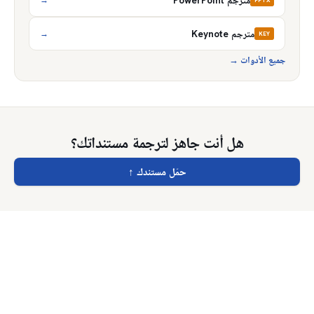
مترجم PowerPoint
→
PPTX
مترجم Keynote
→
KEY
جميع الأدوات
→
هل أنت جاهز لترجمة مستنداتك؟
حمّل مستندك
↑