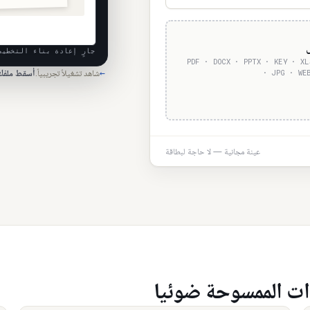
جارٍ إعادة بناء التخطيط
PDF · DOCX · PPTX · KEY · XL
شاهد تشغيلاً تجريبياً.
أسقط ملفك 
←
· JPG · WE
عينة مجانية — لا حاجة لبطاقة
دات الممسوحة ضوئيا