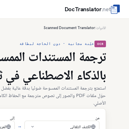
DocTranslator
.net
الأدوات
Scanned Document Translator
/
عيّنة مجانية · دون الحاجة لبطاقة
OCR
ترجمة المستندات الممس
بالذكاء الاصطناعي في ثو
استمتع بترجمة المستندات الممسوحة ضوئيا بدقة عالية بفضل ال
حوّل ملفات PDF والصور إلى نصوص مترجمة مع الحفاظ ال
الأصلي.
من
إلى
→
الكشف التلقائي
العربية - (rd