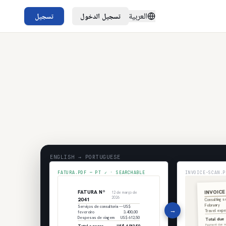
العربية
تسجيل الدخول
تسجيل
ENGLISH → PORTUGUESE
FATURA.PDF — PT ✓ · SEARCHABLE
INVOICE-SCAN.
INVOICE
FATURA Nº
12 de março de
2026
Consulting 
2041
February
Serviços de consultoria —
US$
→
Travel exp
fevereiro
3.400,00
Despesas de viagem
US$ 612,50
Total due
Payment due wi