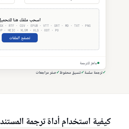
اسحب ملفك هنا للتحميل
SX · RTF · CSV · EPUB · VTT · SRT · MD · TXT · PNG
BP · HEIC · XLSM · XLS · ODT · PO
تصفح الملفات
جاهز للترجمة
✓
ترجمة سلسة
✓
تنسيق محفوظ
✓
صفر مراجعات
كيفية استخدام أداة ترجمة المستن