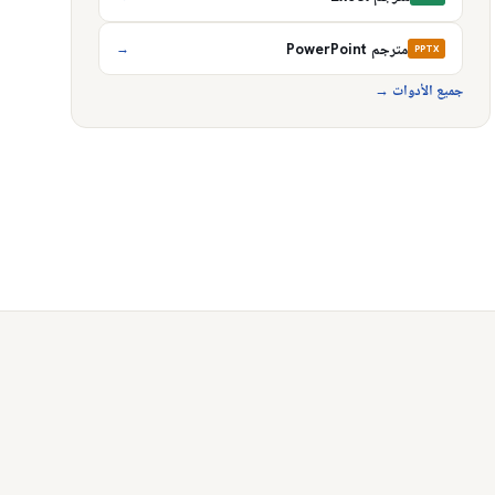
مترجم PowerPoint
→
PPTX
جميع الأدوات
→