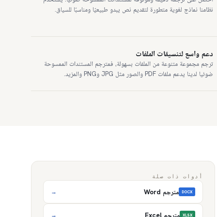
نظامنا نماذج لغوية متطورة لتقديم نص يبدو طبيعيًا ومناسبًا للسياق.
دعم واسع لتنسيقات الملفات
ترجم مجموعة متنوعة من الملفات بسهولة، فمترجم المستندات الممسوحة
ضوئيا لدينا يدعم ملفات PDF والصور مثل JPG وPNG والمزيد.
أدوات ذات صلة
مترجم Word
→
DOCX
مترجم Excel
→
XLSX