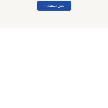
حمّل مستندك
↑