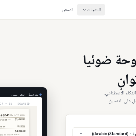
المنتجات
التسعير
وحة ضوئيا
انٍ
ذكاء الاصطناعي.
تشغيل تجريبي
كامل على التنسيق
PDF — EN · SCANNED
 #2041
March 12, 2026
$3,400.00
services —
$612.50
enses
$4,012.50
Arabic (Standa))
thin 30 days of receipt.