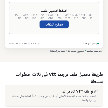
اضغط لتحميل ملفك
PDF · DOCX · PPTX · KEY · XLSX · RTF · CSV · EPUB · VTT · SRT
· MD · TXT · PNG · JPG · WEBP · HEIC · XLSM · XLS · ODT · PO
تصفح الملفات
جاهز للترجمة
عينة مجانية — لا حاجة لبطاقة
✓
ترجمة سلسة
✓
تنسيق محفوظ
✓
صفر مراجعات
طريقة تحميل ملف ترجمة vtt في ثلاث خطوات
بسيطة
01
ارفع ملف VTT الخاص بك
اسحب وأفلت ملف الترجمة الأصلي أو اختره من جهازك. تبدأ العملية بكل بساطة
وبنقرة واحدة.