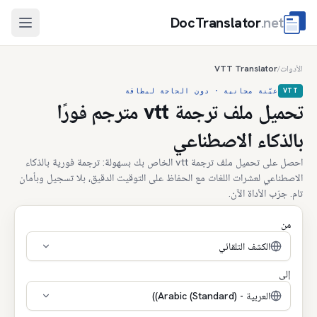
DocTranslator
.net
فتح الق
الأدوات
VTT Translator
/
VTT
عيّنة مجانية · دون الحاجة لبطاقة
تحميل ملف ترجمة vtt مترجم فورًا
بالذكاء الاصطناعي
احصل على تحميل ملف ترجمة vtt الخاص بك بسهولة: ترجمة فورية بالذكاء
الاصطناعي لعشرات اللغات مع الحفاظ على التوقيت الدقيق، بلا تسجيل وبأمان
تام. جرّب الأداة الآن.
من
الكشف التلقائي
إلى
العربية - (Arabic (Standard))