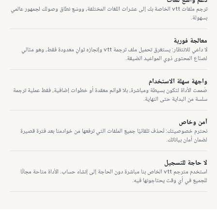
ترجم ملفات vtt الخاصة بك إلى عشرات اللغات المختلفة، ووسّع نطاق وصولك لجمهور عالمي
بسهولة.
معالجة فورية
لا داعي للانتظار: يستغرق تحميل ملف ترجمة vtt وإنجازه ثوانٍ معدودة فقط، وهو مثالي
لصنّاع المحتوى ذوي المواعيد الضيقة.
واجهة سهلة الاستخدام
صُممت الأداة لتكون بسيطة ومباشرة، بلا قوائم معقدة أو خطوات إضافية، فقط عملية ترجمة
سلسة من البداية حتى النهاية.
آمن وخاص
نحترم خصوصيتك: تُحذف تلقائيًا جميع الملفات التي ترفعها من خوادمنا بعد فترة قصيرة
لضمان أمان بياناتك.
لا حاجة للتسجيل
استخدم مترجم vtt الخاص بنا مباشرة دون الحاجة إلى إنشاء حساب. الأداة متاحة مجانًا
للجميع في أي وقت يحتاجونها فيه.