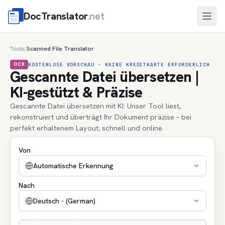
DocTranslator
.net
Menü
Tools
Scanned File Translator
/
OCR
KOSTENLOSE VORSCHAU · KEINE KREDITKARTE ERFORDERLICH
Gescannte Datei übersetzen |
KI-gestützt & Präzise
Gescannte Datei übersetzen mit KI: Unser Tool liest,
rekonstruiert und überträgt Ihr Dokument präzise – bei
perfekt erhaltenem Layout, schnell und online.
Von
Automatische Erkennung
Nach
Deutsch - (German)