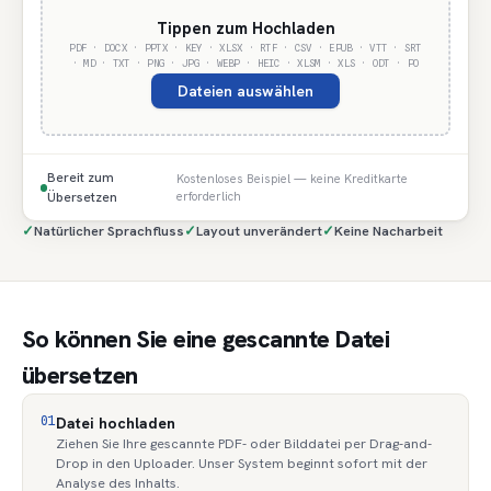
Tippen zum Hochladen
PDF · DOCX · PPTX · KEY · XLSX · RTF · CSV · EPUB · VTT · SRT
· MD · TXT · PNG · JPG · WEBP · HEIC · XLSM · XLS · ODT · PO
Dateien auswählen
Bereit zum
Kostenloses Beispiel — keine Kreditkarte
Übersetzen
erforderlich
✓
Natürlicher Sprachfluss
✓
Layout unverändert
✓
Keine Nacharbeit
So können Sie eine gescannte Datei
übersetzen
01
Datei hochladen
Ziehen Sie Ihre gescannte PDF- oder Bilddatei per Drag-and-
Drop in den Uploader. Unser System beginnt sofort mit der
Analyse des Inhalts.