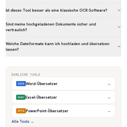
Ist dieses Tool besser als eine klassische OCR-Software?
Sind meine hochgeladenen Dokumente sicher und
vertraulich?
Welche Dateiformate kann ich hochladen und übersetzen
lassen?
ÄHNLICHE TOOLS
Word-Übersetzer
→
DOCX
Excel-Übersetzer
→
XLSX
PowerPoint-Übersetzer
→
PPTX
Alle Tools
→