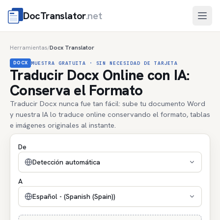
DocTranslator
.net
Abri
Herramientas
Docx Translator
/
DOCX
MUESTRA GRATUITA · SIN NECESIDAD DE TARJETA
Traducir Docx Online con IA:
Conserva el Formato
Traducir Docx nunca fue tan fácil: sube tu documento Word
y nuestra IA lo traduce online conservando el formato, tablas
e imágenes originales al instante.
De
Detección automática
A
Español - (Spanish (Spain))