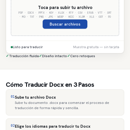
Toca para subir tu archivo
PDF · DOCX · PPTX · KEY · XLSX · RTF · CSV · EPUB · VTT · SRT
· MD · TXT · PNG · JPG · WEBP · HEIC · XLSM · XLS · ODT · PO
Buscar archivos
Listo para traducir
Muestra gratuita — sin tarjeta
✓
Traducción fluida
✓
Diseño intacto
✓
Cero retoques
Cómo Traducir Docx en 3 Pasos
01
Sube tu archivo Docx
Sube tu documento .docx para comenzar el proceso de
traducción de forma rápida y sencilla.
02
Elige los idiomas para traducir tu Docx