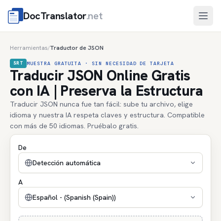
DocTranslator
.net
Abri
Herramientas
Traductor de JSON
/
SRT
MUESTRA GRATUITA · SIN NECESIDAD DE TARJETA
Traducir JSON Online Gratis
con IA | Preserva la Estructura
Traducir JSON nunca fue tan fácil: sube tu archivo, elige
idioma y nuestra IA respeta claves y estructura. Compatible
con más de 50 idiomas. Pruébalo gratis.
De
Detección automática
A
Español - (Spanish (Spain))