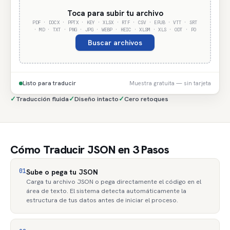
Toca para subir tu archivo
PDF · DOCX · PPTX · KEY · XLSX · RTF · CSV · EPUB · VTT · SRT
· MD · TXT · PNG · JPG · WEBP · HEIC · XLSM · XLS · ODT · PO
Buscar archivos
Listo para traducir
Muestra gratuita — sin tarjeta
✓
Traducción fluida
✓
Diseño intacto
✓
Cero retoques
Cómo Traducir JSON en 3 Pasos
01
Sube o pega tu JSON
Carga tu archivo JSON o pega directamente el código en el
área de texto. El sistema detecta automáticamente la
estructura de tus datos antes de iniciar el proceso.