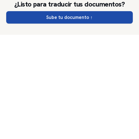
¿Listo para traducir tus documentos?
Sube tu documento
↑
DocTranslator
.net
Precios
Contáctanos
Privacidad
Condiciones