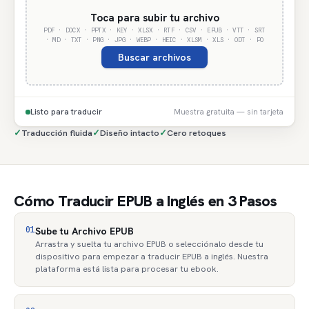
Toca para subir tu archivo
PDF · DOCX · PPTX · KEY · XLSX · RTF · CSV · EPUB · VTT · SRT
· MD · TXT · PNG · JPG · WEBP · HEIC · XLSM · XLS · ODT · PO
Buscar archivos
Listo para traducir
Muestra gratuita — sin tarjeta
✓
Traducción fluida
✓
Diseño intacto
✓
Cero retoques
Cómo Traducir EPUB a Inglés en 3 Pasos
01
Sube tu Archivo EPUB
Arrastra y suelta tu archivo EPUB o selecciónalo desde tu
dispositivo para empezar a traducir EPUB a inglés. Nuestra
plataforma está lista para procesar tu ebook.