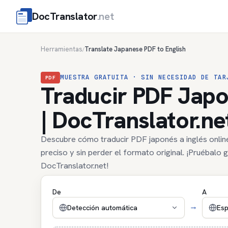
DocTranslator
.net
Herramientas
Translate Japanese PDF to English
/
MUESTRA GRATUITA · SIN NECESIDAD DE TAR
PDF
Traducir PDF Japo
| DocTranslator.ne
Descubre cómo traducir PDF japonés a inglés online
preciso y sin perder el formato original. ¡Pruébalo g
DocTranslator.net!
De
A
→
Detección automática
Esp