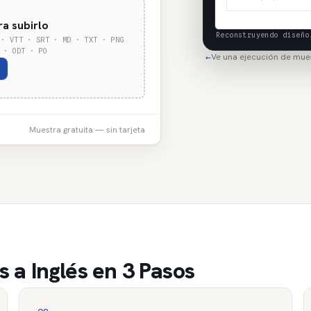
ra subirlo
Reconstruyendo diseño
 · VTT · SRT · MD · TXT · PNG
 · ODT · PO
Ve una ejecución de mue
←
Muestra gratuita — sin tarjeta
a Inglés en 3 Pasos