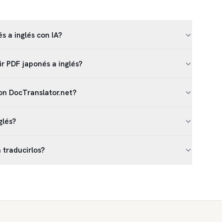
s a inglés con IA?
r PDF japonés a inglés?
on DocTranslator.net?
glés?
 traducirlos?