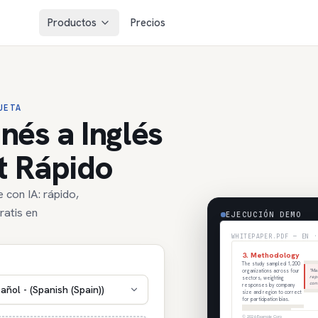
Productos
Precios
JETA
nés a Inglés
t Rápido
 con IA: rápido,
ratis en
EJECUCIÓN DEMO
WHITEPAPER.PDF — EN ·
3. Methodology
The study sampled 1,200
"Mar
organizations across four
rep
sectors, weighting
conf
responses by company
añol - (Spanish (Spain))
size and region to correct
for participation bias.
© 2026 Example Corp