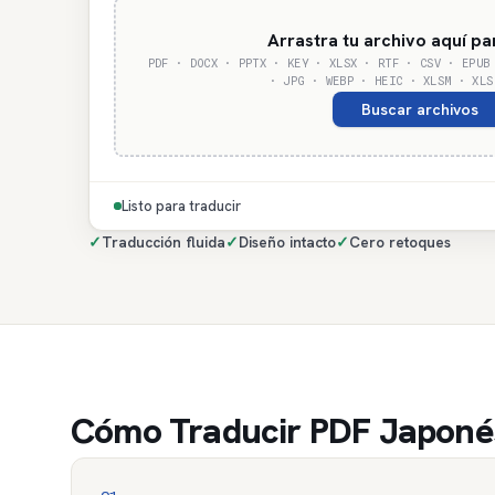
Arrastra tu archivo aquí pa
PDF · DOCX · PPTX · KEY · XLSX · RTF · CSV · EPUB
· JPG · WEBP · HEIC · XLSM · XLS
Buscar archivos
Listo para traducir
✓
Traducción fluida
✓
Diseño intacto
✓
Cero retoques
Cómo Traducir PDF Japonés 