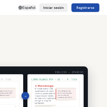
Español
Iniciar sesión
Registrarse
ENGLISH → SPANISH
 P. 7/24
LIBRO-BLANCO.PDF — ES ✓ · P. 7/24
3. Metodología
El estudio analizó 1.200
gins of error are
«Los márgenes de
organizaciones de cuatro
orted at the 95%
error se presentan
sectores, ponderando las
→
idence level."
con un nivel de
respuestas por tamaño
confianza del 95 %».
de empresa y región para
corregir el sesgo de
participación.
7