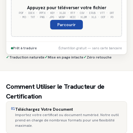
Appuyez pour téléverser votre fichier
PDF · DOCX · PPTX · KEY · XLSX · RTF · CSV · EPUB · VTT · SRT
· MD · TXT · PNG · JPG · WEBP · HEIC · XLSM · XLS · ODT · PO
Parcourir
Prêt à traduire
Échantillon gratuit — sans carte bancaire
✓
Traduction naturelle
✓
Mise en page intacte
✓
Zéro retouche
Comment Utiliser le Traducteur de
Certification
01
Téléchargez Votre Document
Importez votre certificat ou document numérisé. Notre outil
prend en charge de nombreux formats pour une flexibilité
maximale.