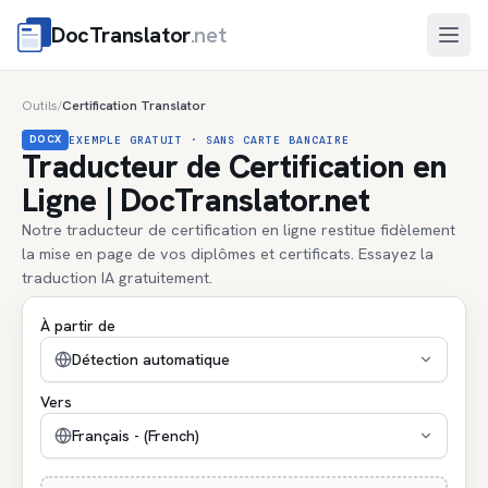
DocTranslator
.net
Ouvri
Outils
Certification Translator
/
DOCX
EXEMPLE GRATUIT · SANS CARTE BANCAIRE
Traducteur de Certification en
Ligne | DocTranslator.net
Notre traducteur de certification en ligne restitue fidèlement
la mise en page de vos diplômes et certificats. Essayez la
traduction IA gratuitement.
À partir de
Détection automatique
Vers
Français - (French)