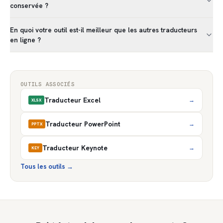
conservée ?
En quoi votre outil est-il meilleur que les autres traducteurs
en ligne ?
OUTILS ASSOCIÉS
Traducteur Excel
→
XLSX
Traducteur PowerPoint
→
PPTX
Traducteur Keynote
→
KEY
Tous les outils
→