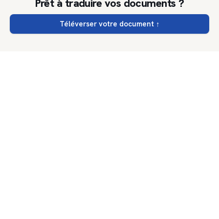
Prêt à traduire vos documents ?
Téléverser votre document
↑
DocTranslator
.net
Tarifs
Contactez-nous
Confidentialité
Conditions d'utilisation
©
2026
DocTranslator.
Tous droits réservés.