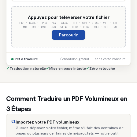
Appuyez pour téléverser votre fichier
PDF · DOCX · PPTX · KEY · XLSX · RTF · CSV · EPUB · VTT · SRT
· MD · TXT · PNG · JPG · WEBP · HEIC · XLSM · XLS · ODT · PO
Parcourir
Prêt à traduire
Échantillon gratuit — sans carte bancaire
✓
Traduction naturelle
✓
Mise en page intacte
✓
Zéro retouche
Comment Traduire un PDF Volumineux en
3 Étapes
01
Importez votre PDF volumineux
Glissez-déposez votre fichier, même s'il fait des centaines de
pages ou plusieurs centaines de mégaoctets — notre outil