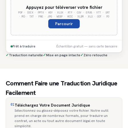
Appuyez pour téléverser votre fichier
PDF · DOCX · PPTX · KEY · XLSX · RTF · CSV · EPUB · VTT · SRT
· MD · TXT · PNG · JPG · WEBP · HEIC · XLSM · XLS · ODT · PO
Parcourir
Prêt à traduire
Échantillon gratuit — sans carte bancaire
✓
Traduction naturelle
✓
Mise en page intacte
✓
Zéro retouche
Comment Faire une Traduction Juridique
Facilement
01
Téléchargez Votre Document Juridique
Sélectionnez ou glissez-déposez votre fichier. Notre outil
prend en charge de nombreux formats, pour traduire un
contrat, un acte ou tout autre document légal en toute
simplicité.