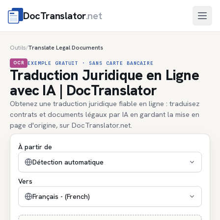
DocTranslator
.net
Ouvri
Outils
Translate Legal Documents
/
OCR
EXEMPLE GRATUIT · SANS CARTE BANCAIRE
Traduction Juridique en Ligne
avec IA | DocTranslator
Obtenez une traduction juridique fiable en ligne : traduisez
contrats et documents légaux par IA en gardant la mise en
page d'origine, sur DocTranslator.net.
À partir de
Détection automatique
Vers
Français - (French)