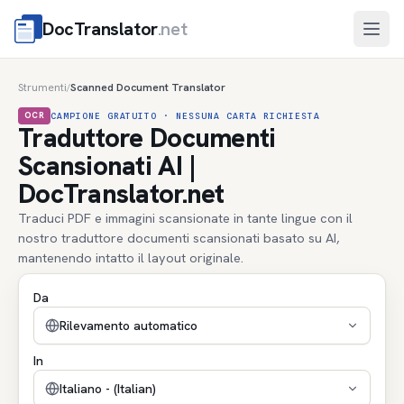
DocTranslator
.net
Apri
Strumenti
Scanned Document Translator
/
OCR
CAMPIONE GRATUITO · NESSUNA CARTA RICHIESTA
Traduttore Documenti
Scansionati AI |
DocTranslator.net
Traduci PDF e immagini scansionate in tante lingue con il
nostro traduttore documenti scansionati basato su AI,
mantenendo intatto il layout originale.
Da
Rilevamento automatico
In
Italiano - (Italian)