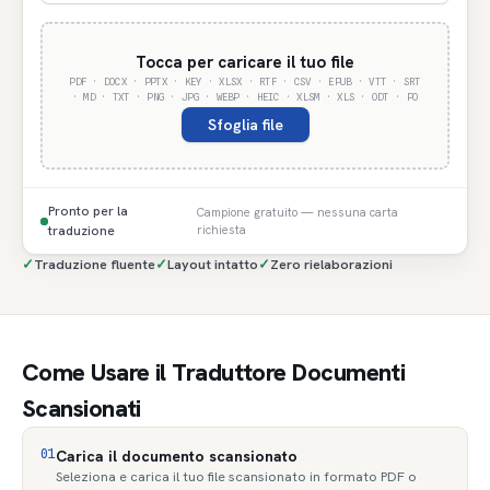
Tocca per caricare il tuo file
PDF · DOCX · PPTX · KEY · XLSX · RTF · CSV · EPUB · VTT · SRT
· MD · TXT · PNG · JPG · WEBP · HEIC · XLSM · XLS · ODT · PO
Sfoglia file
Pronto per la
Campione gratuito — nessuna carta
traduzione
richiesta
✓
Traduzione fluente
✓
Layout intatto
✓
Zero rielaborazioni
Come Usare il Traduttore Documenti
Scansionati
01
Carica il documento scansionato
Seleziona e carica il tuo file scansionato in formato PDF o