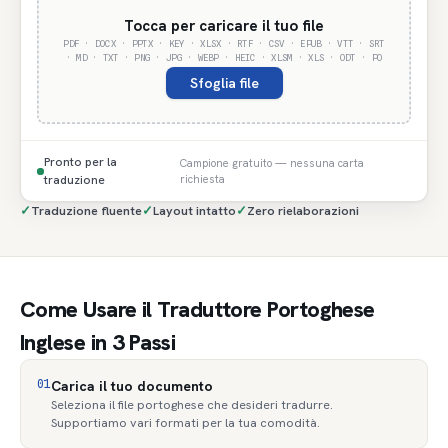
Tocca per caricare il tuo file
PDF · DOCX · PPTX · KEY · XLSX · RTF · CSV · EPUB · VTT · SRT
· MD · TXT · PNG · JPG · WEBP · HEIC · XLSM · XLS · ODT · PO
Sfoglia file
Pronto per la
Campione gratuito — nessuna carta
traduzione
richiesta
✓
Traduzione fluente
✓
Layout intatto
✓
Zero rielaborazioni
Come Usare il Traduttore Portoghese
Inglese in 3 Passi
01
Carica il tuo documento
Seleziona il file portoghese che desideri tradurre.
Supportiamo vari formati per la tua comodità.