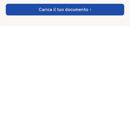
Carica il tuo documento
↑
DocTranslator
.net
Prezzi
Contattaci
Privacy
Termini
©
2026
DocTranslator.
Tutti i diritti riservati.
Documenti cifrati in transito e a riposo · eliminati automaticamente entro 24 ore