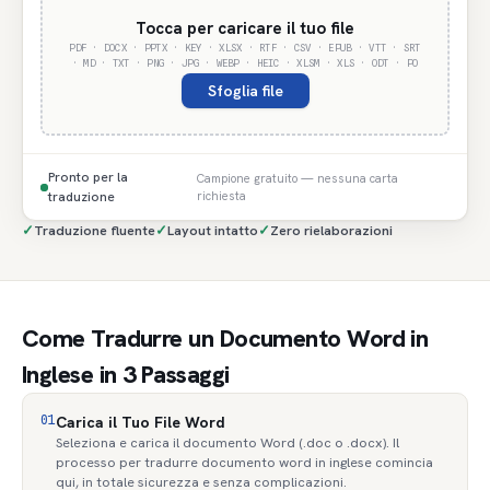
Tocca per caricare il tuo file
PDF · DOCX · PPTX · KEY · XLSX · RTF · CSV · EPUB · VTT · SRT
· MD · TXT · PNG · JPG · WEBP · HEIC · XLSM · XLS · ODT · PO
Sfoglia file
Pronto per la
Campione gratuito — nessuna carta
traduzione
richiesta
✓
Traduzione fluente
✓
Layout intatto
✓
Zero rielaborazioni
Come Tradurre un Documento Word in
Inglese in 3 Passaggi
01
Carica il Tuo File Word
Seleziona e carica il documento Word (.doc o .docx). Il
processo per tradurre documento word in inglese comincia
qui, in totale sicurezza e senza complicazioni.