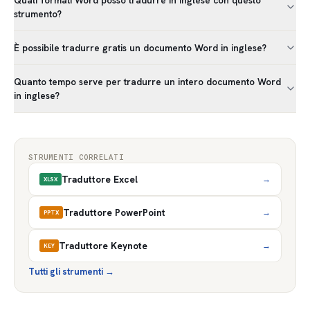
Quali formati Word posso tradurre in inglese con questo
strumento?
È possibile tradurre gratis un documento Word in inglese?
Quanto tempo serve per tradurre un intero documento Word
in inglese?
STRUMENTI CORRELATI
Traduttore Excel
→
XLSX
Traduttore PowerPoint
→
PPTX
Traduttore Keynote
→
KEY
Tutti gli strumenti
→