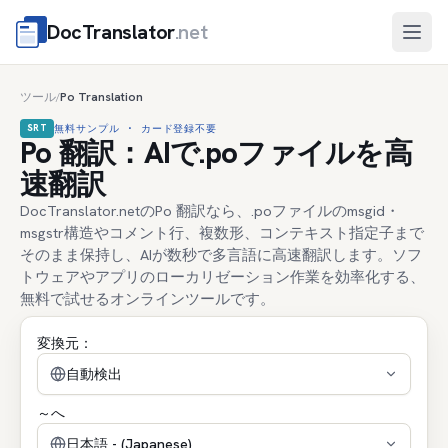
DocTranslator
.net
メニ
ツール
Po Translation
/
SRT
無料サンプル · カード登録不要
Po 翻訳：AIで.poファイルを高
速翻訳
DocTranslator.netのPo 翻訳なら、.poファイルのmsgid・
msgstr構造やコメント行、複数形、コンテキスト指定子まで
そのまま保持し、AIが数秒で多言語に高速翻訳します。ソフ
トウェアやアプリのローカリゼーション作業を効率化する、
無料で試せるオンラインツールです。
変換元：
自動検出
～へ
日本語 - (Japanese)