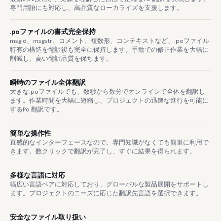
専門用語にも対応し、高品質なローカライズを支援します。
.poファイルの書式完全保持
msgid、msgstr、コメント、複数形、コンテキストなど、.poファイル
特有の構造を翻訳後も完全に保持します。手動での修正作業を大幅に
削減し、高い翻訳品質を保ちます。
瞬時のファイル全体翻訳
大きな.poファイルでも、数秒から数分でオンラインで全体を翻訳し
ます。作業時間を大幅に短縮し、プロジェクトの迅速な進行を可能に
するPo 翻訳です。
簡単な操作性
直感的なインターフェースなので、専門知識がなくても簡単に利用で
きます。数クリックで翻訳が完了し、すぐに結果を得られます。
多様な言語に対応
幅広い言語ペアに対応しており、グローバルな製品展開をサポートし
ます。プロジェクトのニーズに応じた翻訳先言語を選択できます。
安全なファイル取り扱い