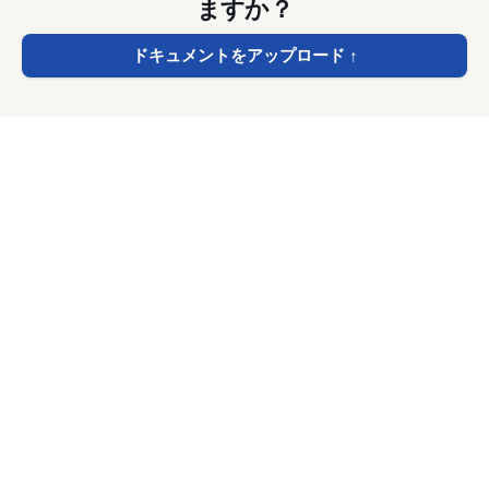
ますか？
ドキュメントをアップロード
↑
DocTranslator
.net
料金プラン
お問い合わせ
プライバシー
利用規約
©
2026
DocTranslator.
All rights reserved.