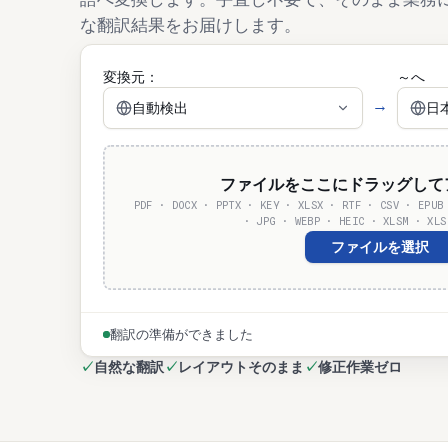
な翻訳結果をお届けします。
変換元：
～へ
→
自動検出
日本
ファイルをここにドラッグして
PDF · DOCX · PPTX · KEY · XLSX · RTF · CSV · EPUB
· JPG · WEBP · HEIC · XLSM · XLS
ファイルを選択
翻訳の準備ができました
✓
自然な翻訳
✓
レイアウトそのまま
✓
修正作業ゼロ