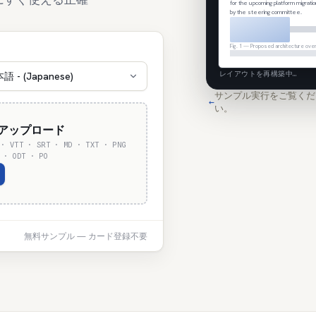
for the upcoming platform migrati
by the steering committee.
Fig. 1 — Proposed architecture ove
レイアウトを再構築中…
語 - (Japanese)
サンプル実行をご覧くだ
←
い。
アップロード
 · VTT · SRT · MD · TXT · PNG
 · ODT · PO
無料サンプル — カード登録不要