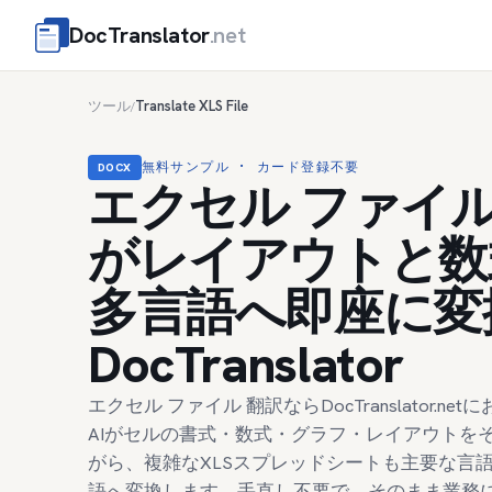
DocTranslator
.net
ツール
Translate XLS File
/
無料サンプル · カード登録不要
DOCX
エクセル ファイル
がレイアウトと数
多言語へ即座に変換
DocTranslator
エクセル ファイル 翻訳ならDocTranslator.n
AIがセルの書式・数式・グラフ・レイアウトを
がら、複雑なXLSスプレッドシートも主要な言
語へ変換します。手直し不要で、そのまま業務