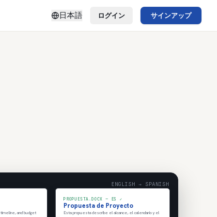
日本語
ログイン
サインアップ
ENGLISH → SPANISH
PROPUESTA.DOCX — ES ✓
Propuesta de Proyecto
 timeline, and budget
Esta propuesta describe el alcance, el calendario y el