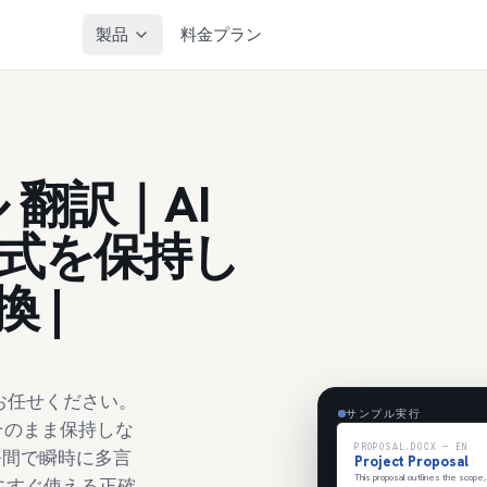
製品
料金プラン
 翻訳｜AI
式を保持し
 |
etにお任せください。
サンプル実行
そのまま保持しな
PROPOSAL.DOCX — EN
語間で瞬時に多言
Project Proposal
This proposal outlines the scope,
にすぐ使える正確