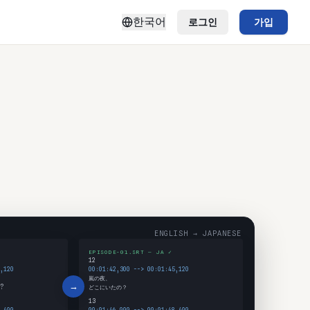
한국어
로그인
가입
ENGLISH → JAPANESE
EPISODE-01.SRT — JA ✓
12
,120
00:01:42,300 --> 00:01:45,120
嵐の夜、
→
?
どこにいたの？
13