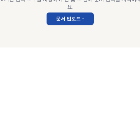
요.
문서 업로드
↑
서.