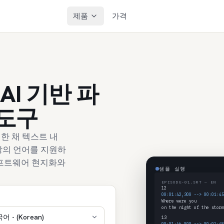
제품
가격
AI 기반 파
 도구
한 채 텍스트 내
상의 언어를 지원하
소프트웨어 현지화와
샘플 실행
EPISODE-01.SRT — EN
12
00:01:42,300 --> 00:01:45
Where were you
on the night of the storm
어 - (Korean)
13