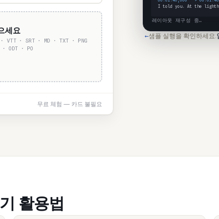
00:01:46,000 --> 00:01:48
I told you. At the lighth
레이아웃 재구성 중…
놓으세요
샘플 실행을 확인하세요.
←
 · VTT · SRT · MD · TXT · PNG
 · ODT · PO
무료 체험 — 카드 불필요
역기 활용법