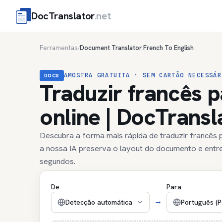
DocTranslator
.net
Ferramentas
Document Translator French To English
/
AMOSTRA GRATUITA · SEM CARTÃO NECESSÁR
DOCX
Traduzir francês p
online | DocTransl
Descubra a forma mais rápida de traduzir francês pa
a nossa IA preserva o layout do documento e entre
segundos.
De
Para
→
Detecção automática
Português (P