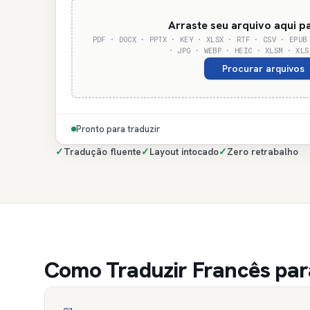
Arraste seu arquivo aqui p
PDF · DOCX · PPTX · KEY · XLSX · RTF · CSV · EPUB
· JPG · WEBP · HEIC · XLSM · XLS
Procurar arquivos
Pronto para traduzir
✓
Tradução fluente
✓
Layout intocado
✓
Zero retrabalho
Como Traduzir Francês para