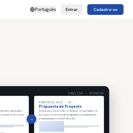
Português
Entrar
Cadastre-se
ENGLISH → SPANISH
PROPUESTA.DOCX — ES ✓
Propuesta de Proyecto
 timeline, and budget
Esta propuesta describe el alcance, el calendario y el
on, prepared for review
presupuesto de la próxima migración de la plataforma,
→
preparada para el comité directivo.
rview.