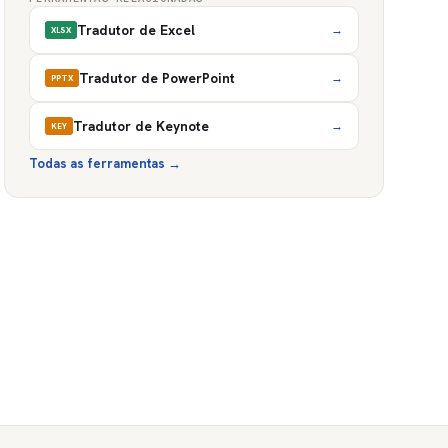
Tradutor de Excel
→
XLSX
Tradutor de PowerPoint
→
PPTX
Tradutor de Keynote
→
KEY
Todas as ferramentas
→