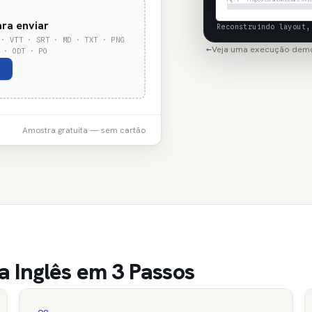
ara enviar
Reconstruindo layout,
 · VTT · SRT · MD · TXT · PNG
Veja uma execução dem
←
 · ODT · PO
Amostra gratuita — sem cartão
 Inglês em 3 Passos