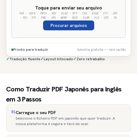
Toque para enviar seu arquivo
PDF · DOCX · PPTX · KEY · XLSX · RTF · CSV · EPUB · VTT · SRT
· MD · TXT · PNG · JPG · WEBP · HEIC · XLSM · XLS · ODT · PO
Procurar arquivos
Pronto para traduzir
Amostra gratuita — sem cartão
✓
Tradução fluente
✓
Layout intocado
✓
Zero retrabalho
Como Traduzir PDF Japonês para Inglês
em 3 Passos
01
Carregue o seu PDF
Selecione o ficheiro PDF em japonês que quer traduzir. A
nossa plataforma é segura e fácil de usar.