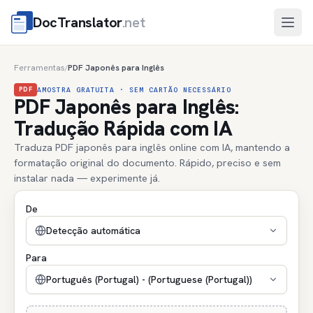
DocTranslator
.net
Abri
Ferramentas
PDF Japonês para Inglês
/
PDF
AMOSTRA GRATUITA · SEM CARTÃO NECESSÁRIO
PDF Japonês para Inglês:
Tradução Rápida com IA
Traduza PDF japonês para inglês online com IA, mantendo a
formatação original do documento. Rápido, preciso e sem
instalar nada — experimente já.
De
Detecção automática
Para
Português (Portugal) - (Portuguese (Portugal))