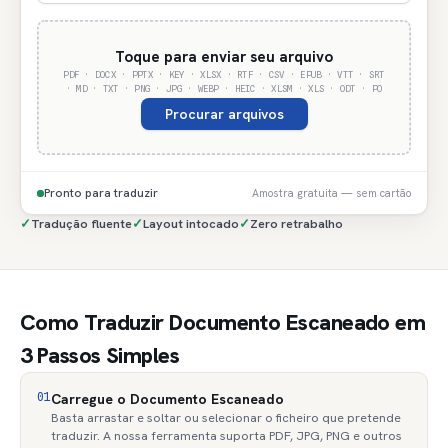
Toque para enviar seu arquivo
PDF · DOCX · PPTX · KEY · XLSX · RTF · CSV · EPUB · VTT · SRT
· MD · TXT · PNG · JPG · WEBP · HEIC · XLSM · XLS · ODT · PO
Procurar arquivos
Pronto para traduzir
Amostra gratuita — sem cartão
✓
Tradução fluente
✓
Layout intocado
✓
Zero retrabalho
Como Traduzir Documento Escaneado em
3 Passos Simples
01
Carregue o Documento Escaneado
Basta arrastar e soltar ou selecionar o ficheiro que pretende
traduzir. A nossa ferramenta suporta PDF, JPG, PNG e outros