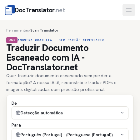
DocTranslator
.net
Abri
Ferramentas
Scan Translator
/
OCR
AMOSTRA GRATUITA · SEM CARTÃO NECESSÁRIO
Traduzir Documento
Escaneado com IA -
DocTranslator.net
Quer traduzir documento escaneado sem perder a
formatação? A nossa IA lê, reconstrói e traduz PDFs e
imagens digitalizadas com precisão profissional.
De
Detecção automática
Para
Português (Portugal) - (Portuguese (Portugal))