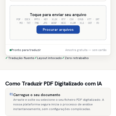
Toque para enviar seu arquivo
PDF · DOCX · PPTX · KEY · XLSX · RTF · CSV · EPUB · VTT · SRT
· MD · TXT · PNG · JPG · WEBP · HEIC · XLSM · XLS · ODT · PO
Procurar arquivos
Pronto para traduzir
Amostra gratuita — sem cartão
✓
Tradução fluente
✓
Layout intocado
✓
Zero retrabalho
Como Traduzir PDF Digitalizado com IA
01
Carregue o seu documento
Arraste e solte ou selecione o seu ficheiro PDF digitalizado. A
nossa plataforma segura inicia o processo de análise
instantaneamente, sem configurações complicadas.