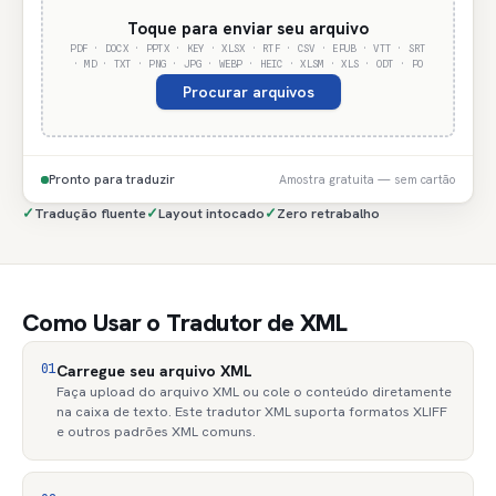
Toque para enviar seu arquivo
PDF · DOCX · PPTX · KEY · XLSX · RTF · CSV · EPUB · VTT · SRT
· MD · TXT · PNG · JPG · WEBP · HEIC · XLSM · XLS · ODT · PO
Procurar arquivos
Pronto para traduzir
Amostra gratuita — sem cartão
✓
Tradução fluente
✓
Layout intocado
✓
Zero retrabalho
Como Usar o Tradutor de XML
01
Carregue seu arquivo XML
Faça upload do arquivo XML ou cole o conteúdo diretamente
na caixa de texto. Este tradutor XML suporta formatos XLIFF
e outros padrões XML comuns.