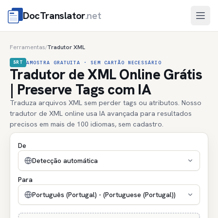
DocTranslator
.net
Abri
Ferramentas
Tradutor XML
/
SRT
AMOSTRA GRATUITA · SEM CARTÃO NECESSÁRIO
Tradutor de XML Online Grátis
| Preserve Tags com IA
Traduza arquivos XML sem perder tags ou atributos. Nosso
tradutor de XML online usa IA avançada para resultados
precisos em mais de 100 idiomas, sem cadastro.
De
Detecção automática
Para
Português (Portugal) - (Portuguese (Portugal))