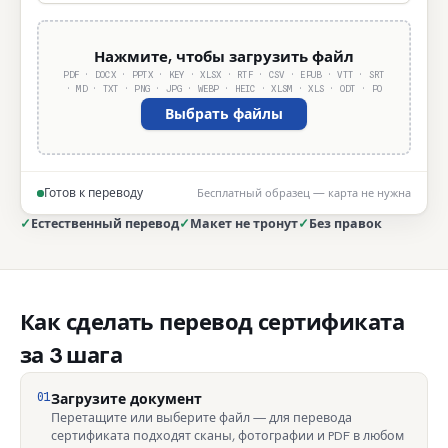
Нажмите, чтобы загрузить файл
PDF · DOCX · PPTX · KEY · XLSX · RTF · CSV · EPUB · VTT · SRT
· MD · TXT · PNG · JPG · WEBP · HEIC · XLSM · XLS · ODT · PO
Выбрать файлы
Готов к переводу
Бесплатный образец — карта не нужна
✓
Естественный перевод
✓
Макет не тронут
✓
Без правок
Как сделать перевод сертификата
за 3 шага
01
Загрузите документ
Перетащите или выберите файл — для перевода
сертификата подходят сканы, фотографии и PDF в любом