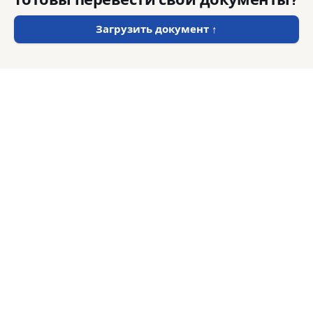
Загрузить документ
↑
DocTranslator
.net
Цены
Связаться с нами
Конфиденциальность
Условия
©
2026
DocTranslator.
Все права защищены.