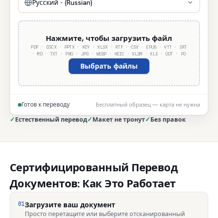
Русский - (Russian)
Нажмите, чтобы загрузить файл
PDF · DOCX · PPTX · KEY · XLSX · RTF · CSV · EPUB · VTT · SRT
· MD · TXT · PNG · JPG · WEBP · HEIC · XLSM · XLS · ODT · PO
Выбрать файлы
Готов к переводу
Бесплатный образец — карта не нужна
✓
Естественный перевод
✓
Макет не тронут
✓
Без правок
Сертифицированный Перевод
Документов: Как Это Работает
01
Загрузите ваш документ
Просто перетащите или выберите отсканированный