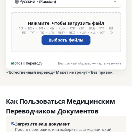
Русский - (Russian)
Нажмите, чтобы загрузить файл
PDF · DOCX · PPTX · KEY · XLSX · RTF · CSV · EPUB · VTT · SRT
· MD · TXT · PNG · JPG · WEBP · HEIC · XLSM · XLS · ODT · PO
Выбрать файлы
Готов к переводу
Бесплатный образец — карта не нужна
✓
Естественный перевод
✓
Макет не тронут
✓
Без правок
Как Пользоваться Медицинским
Переводчиком Документов
01
Загрузите ваш документ
Просто перетащите или выберите ваш медицинский