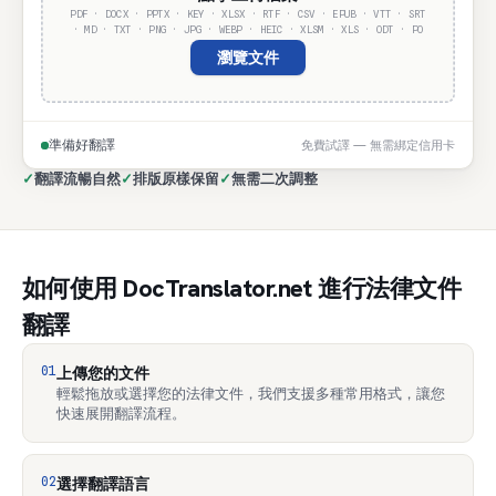
PDF · DOCX · PPTX · KEY · XLSX · RTF · CSV · EPUB · VTT · SRT
· MD · TXT · PNG · JPG · WEBP · HEIC · XLSM · XLS · ODT · PO
瀏覽文件
準備好翻譯
免費試譯 — 無需綁定信用卡
✓
翻譯流暢自然
✓
排版原樣保留
✓
無需二次調整
如何使用 DocTranslator.net 進行法律文件
翻譯
01
上傳您的文件
輕鬆拖放或選擇您的法律文件，我們支援多種常用格式，讓您
快速展開翻譯流程。
02
選擇翻譯語言