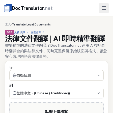
DocTranslator
.net
開啟
工具
Translate Legal Documents
/
OCR
免費試譯 · 無需信用卡
法律文件翻譯 | AI 即時精準翻譯
需要精準的法律文件翻譯？DocTranslator.net 運用 AI 技術即
時翻譯合約與法律文件，同時完整保留原始版面與格式，讓您
安心處理跨語言法律事務。
從
自動偵測
到
繁體中文 - (Chinese (Traditional))
點擊上傳檔案